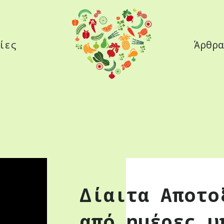
ίες
Άρθρα
Δίαιτα Αποτο
από ημέρες υ