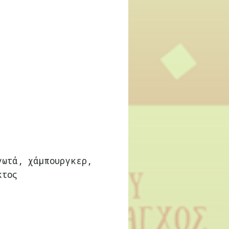
γωτά, χάμπουργκερ,
κτος