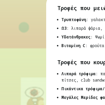
Τροφές που μει
Τρυπτοφάνη
: γαλακ
Ω3
: λιπαρά ψάρια,
Υδατάνθρακες
: Ψωμί
Βιταμίνη C
: φρούτα
Τροφές που κου
Λιπαρά τρόφιμα
: π
πίτσες, club sandw
Πικάντικα τρόφιμα/
Μεγάλες Μερίδες φα