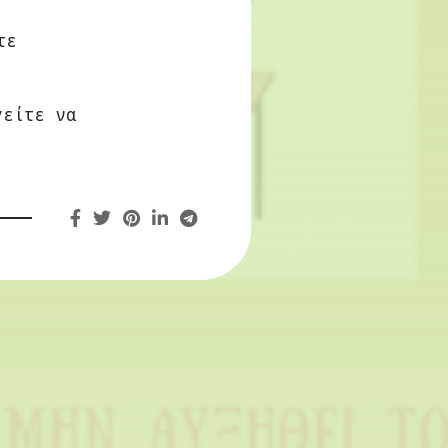
τε
ς
γείτε να