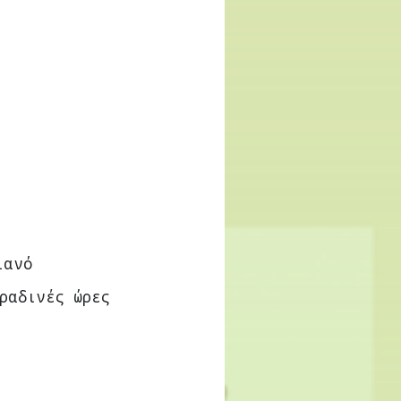
ιανό
ραδινές ώρες