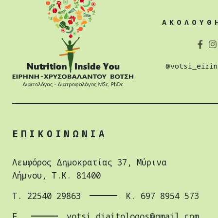
ΑΚΟΛΟΥΘ
@votsi_eirin
ΕΠΙΚΟΙΝΩΝΙΑ
Λεωφόρος Δημοκρατίας 37, Μύρινα
Λήμνου, Τ.Κ. 81400
Τ. 22540 29863
Κ. 697 8954 573
E.
votsi.diaitologos@gmail.com