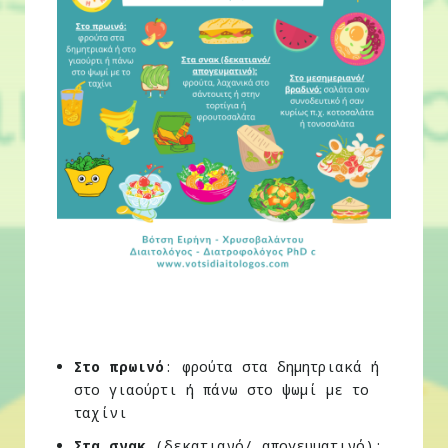
Στο πρωινό
: φρούτα στα δημητριακά ή
στο γιαούρτι ή πάνω στο ψωμί με το
ταχίνι
Στα σνακ
(δεκατιανό/ απογευματινό):