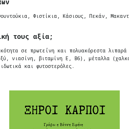
πών
Φουντούκια, Φιστίκια, Κάσιους, Πεκάν, Μακαντ
ική τους αξία;
ικότητα σε πρωτεΐνη και πολυακόρεστα λιπαρά 
οξύ, νιασίνη, βιταμίνη Ε, Β6), μέταλλα (χαλκ
ειδωτικά και φυτοστερόλες.