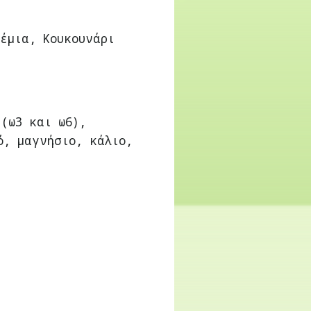
έμια, Κουκουνάρι
(ω3 και ω6),
ό, μαγνήσιο, κάλιο,