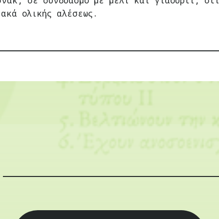
σνακ, σε συνδυασμό με μέλι και γιαούρτι, στ
ιακά ολικής αλέσεως.