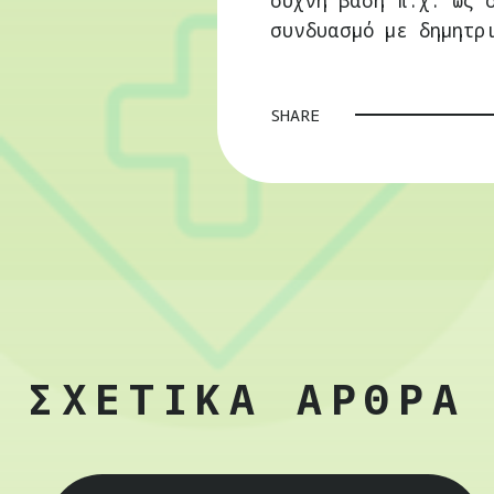
συχνή βάση π.χ. ως 
συνδυασμό με δημητρ
SHARE
ΣΧΕΤΙΚΑ ΑΡΘΡΑ